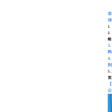
非
详
1
2
能
3
料
4
到
5
货
【
公