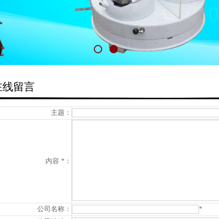
在线留言
主题：
内容 *：
公司名称：
*