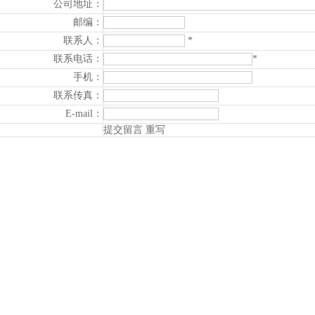
公司地址：
邮编：
联系人：
*
联系电话：
*
手机：
联系传真：
E-mail：