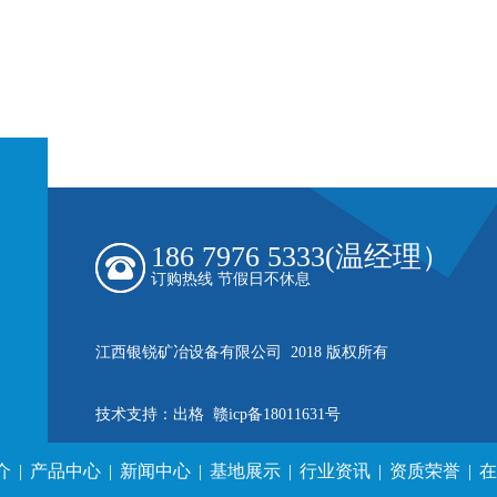
186 7976 5333(温经理）
订购热线 节假日不休息
江西银锐矿冶设备有限公司 2018 版权所有
技术支持：
出格
赣icp备18011631号
介
|
产品中心
|
新闻中心
|
基地展示
|
行业资讯
|
资质荣誉
|
在