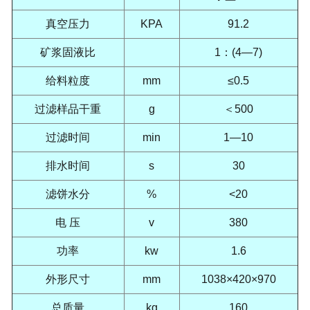
真空压力
KPA
91.2
矿浆固液比
1
：
(4—7)
给料粒度
mm
≤0.5
过滤样品干重
g
＜
500
过滤时间
min
1—10
排水时间
s
30
滤饼水分
%
<20
电
压
v
380
功率
kw
1.6
外形尺寸
mm
1038×420×970
总质量
kg
160