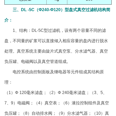
三、
DL -5C
（
Φ240-Φ120
）型盘式真空过滤机结构简
介：
1
、结构：
DL-5C
型过滤机，设有两个容量不同的滤
盘，不同量的矿浆可以直接倾入相应容量的盘内进行脱水
处理。真空系统主要由旋片式真空泵、分水滤气器、真空
负压罐、电磁阀以及真空管道组成。
电控系统由控制面板及继电器等元件组成其结构原
理：
（
1
）
Φ 120
毫米滤盘；（
2
）
Φ 240
毫米滤盘；（
3
、
5
、
7
、
9
）电磁阀；（
4
）真空表；（
6
）液拉控制组件及真空
负压罐；（
8
）自动排水阀；（
9
）分水滤气器；（
10
）真