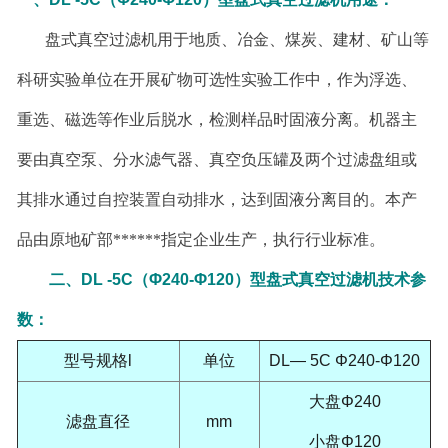
盘式真空过滤机用于地质、冶金、煤炭、建材、矿山等
科研实验单位在开展矿物可选性实验工作中，作为浮选、
重选、磁选等作业后脱水，检测样品时固液分离。机器主
要由真空泵、分水滤气器、真空负压罐及两个过滤盘组或
其排水通过自控装置自动排水，达到固液分离目的。本产
品由原地矿部******指定企业生产，执行行业标准。
二、
DL -5C
（
Φ240-Φ120
）型盘式真空过滤机技术参
数：
型号规格
l
单位
DL— 5C Φ240-Φ120
大盘
Φ240
滤盘直径
mm
小盘
Φ120