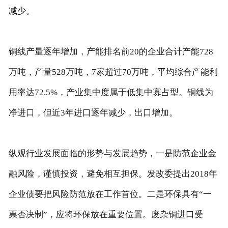
减少。
铜线产量逐年增加，产能排名前20的企业合计产能728
万吨，产量528万吨，7家超过70万吨，平均综合产能利
用率达72.5%，产业集中度属于低集中寡占型。铜线为
净进口，但近3年进口逐年减少，出口增加。
纵观行业发展面临的形势与发展趋势，一是防范企业金
融风险，谨慎投资，避免相互担保。发改委提出2018年
企业债要把风险防范放在工作首位。二是环保具有“一
票否决制”，应将环保放在重要位置。废杂铜进口受