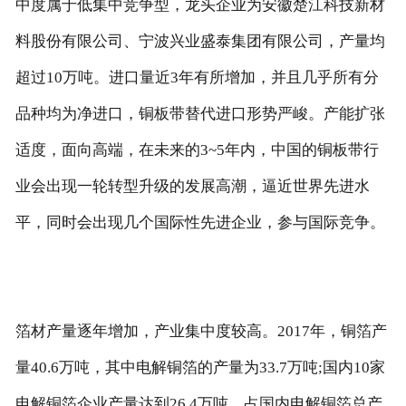
中度属于低集中竞争型，龙头企业为安徽楚江科技新材
English
料股份有限公司、宁波兴业盛泰集团有限公司，产量均
超过10万吨。进口量近3年有所增加，并且几乎所有分
品种均为净进口，铜板带替代进口形势严峻。产能扩张
适度，面向高端，在未来的3~5年内，中国的铜板带行
业会出现一轮转型升级的发展高潮，逼近世界先进水
平，同时会出现几个国际性先进企业，参与国际竞争。
箔材产量逐年增加，产业集中度较高。2017年，铜箔产
量40.6万吨，其中电解铜箔的产量为33.7万吨;国内10家
电解铜箔企业产量达到26.4万吨，占国内电解铜箔总产