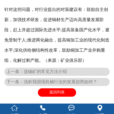
针对这些问题，对行业提出的对策建议有：鼓励自主创
新，加强技术研发，促进铜材生产迈向高质量发展阶
段，赶上并超过国际先进水平;提高装备国产化水平，避
免受制于人;推进两化融合，提高铜加工业的现代化制造
水平;深化供给侧结构性改革，鼓励铜加工产业并购重
组，化解过剩产能。（来源：矿业俱乐部）
上一条：选锡矿的常见方法介绍
下一条：浅析我国现机械行业的发展趋势如何？
返回列表



